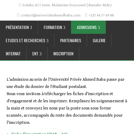
Sotuba ACI Imm. Malamine Doucouré | Bamako MALI
contact@universiteahmedbaba.com
+223 44 37 69 88
PRÉSENTATION
FORMATION
ADMISSIONS
ETUDES ET RECHERCHES
PARTENAIRES
GALERIE
INTERNAT
ENT
INSCRIPTION
L’admission au sein de l’Université Privée Ahmed Baba passe par
une étude du dossier de l’étudiant postulant.
Nous vous invitons à télécharger les fiches d’inscription et
d’engagement et de les imprimer. Remplissez les soigneusement à
la main et renvoyez les nous par la poste sous sous forme
scannée, accompagnés du reste des documents demandés pour
l’inscription.