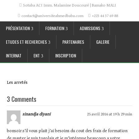
Sotuba ACI Imm. Malamine Doucouré | Bamako MALI
contact@universiteahmedbaba.com
+223 44 37 69 88
PRÉSENTATION
FORMATION
ADMISSIONS
ETUDES ET RECHERCHES
PARTENAIRES
GALERIE
INTERNAT
ENT
INSCRIPTION
Les arretés
3 Comments
sinandja diyani
25 avril 2016 at 19 h 29 min
bonsoir.s’il vous plait j’ai besoins du cout des frais de formation
de master.je suis togolais et je m’intéresse beaucoup a votre