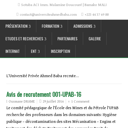
Sotuba ACI Imm. Malamine Doucouré | Bamako MALI
contact@universiteahmedbaba.com
+223 44 37 69 88
PRÉSENTATION
FORMATION
ADMISSIONS
ETUDES ET RECHERCHES
PARTENAIRES
GALERIE
INTERNAT
ENT
INSCRIPTION
L’Université Privée Ahmed Baba recrute…
Avis de recrutement 001-UPAB-16
29 juillet 2016
1 Comment
Ousmane DRAME
Le comité pédagogique de l’École des Mines et du Pétrole l’UPAB
recherche des professeurs dans les domaines suivants: Hygiène
publique – décontamination des sites Mécanisation – Engins et