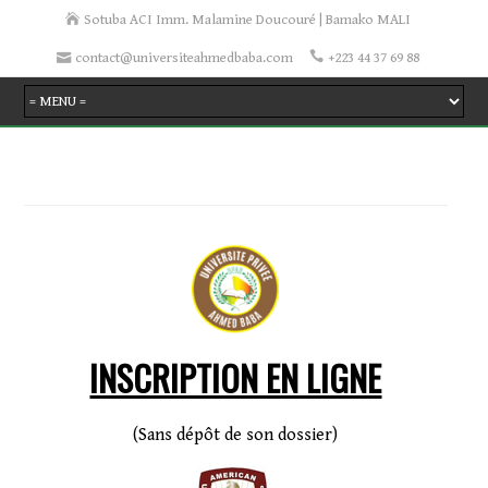
Sotuba ACI Imm. Malamine Doucouré | Bamako MALI
contact@universiteahmedbaba.com
+223 44 37 69 88
INSCRIPTION EN LIGNE
(Sans dépôt de son dossier)