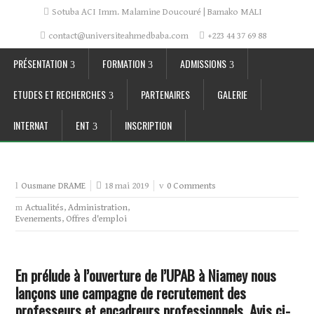
Sotuba ACI Imm. Malamine Doucouré | Bamako MALI
contact@universiteahmedbaba.com
+223 44 37 69 88
PRÉSENTATION
FORMATION
ADMISSIONS
ETUDES ET RECHERCHES
PARTENAIRES
GALERIE
INTERNAT
ENT
INSCRIPTION
18 mai 2019
0 Comments
Ousmane DRAME
Actualités
,
Administration
,
Evenements
,
Offres d'emploi
En prélude à l’ouverture de l’UPAB à Niamey nous
lançons une campagne de recrutement des
professeurs et encadreurs professionnels. Avis ci-