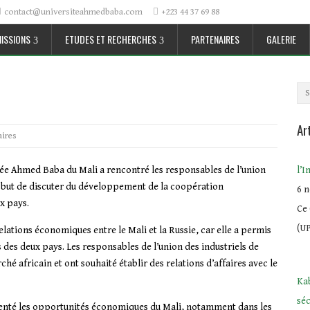
contact@universiteahmedbaba.com
+223 44 37 69 88
ISSIONS
ETUDES ET RECHERCHES
PARTENAIRES
GALERIE
Ar
aires
rivée Ahmed Baba du Mali a rencontré les responsables de l’union
l’I
le but de discuter du développement de la coopération
6 
x pays.
Ce
(UP
ations économiques entre le Mali et la Russie, car elle a permis
s des deux pays.
Les responsables de l’union des industriels de
hé africain et ont souhaité établir des relations d’affaires avec le
Kab
sé
senté les opportunités économiques du Mali, notamment dans les