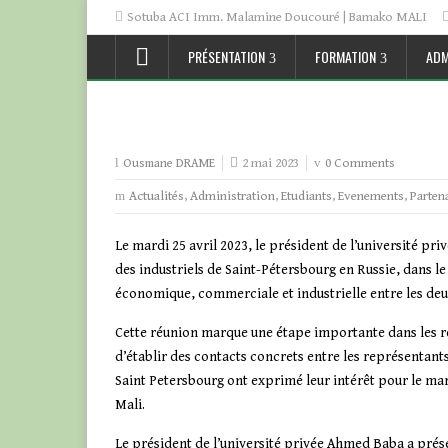
Sotuba ACI Imm. Malamine Doucouré | Bamako MALI
PRÉSENTATION
FORMATION
ADM
2 mai 2023
0 Comments
Ousmane DRAME
Actualités
,
Administration
,
Etudiants
,
Evenements
,
Parten
Le mardi 25 avril 2023, le président de l’université p
des industriels de Saint-Pétersbourg en Russie, dans 
économique, commerciale et industrielle entre les deu
Cette réunion marque une étape importante dans les rel
d’établir des contacts concrets entre les représentant
Saint Petersbourg ont exprimé leur intérêt pour le marc
Mali.
Le président de l’université privée Ahmed Baba a pré