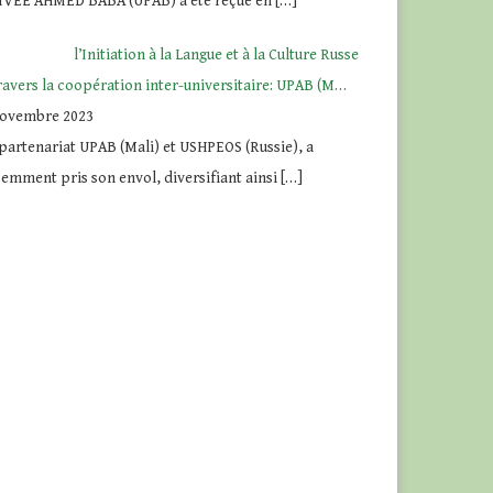
IVEE AHMED BABA (UPAB) a été reçue en
[…]
l’Initiation à la Langue et à la Culture Russe
ravers la coopération inter-universitaire: UPAB (M…
novembre 2023
partenariat UPAB (Mali) et USHPEOS (Russie), a
emment pris son envol, diversifiant ainsi
[…]