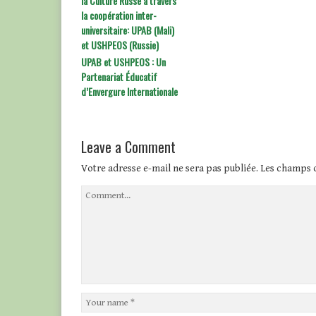
la Culture Russe à travers
la coopération inter-
universitaire: UPAB (Mali)
et USHPEOS (Russie)
UPAB et USHPEOS : Un
Partenariat Éducatif
d’Envergure Internationale
Leave a Comment
Votre adresse e-mail ne sera pas publiée.
Les champs o