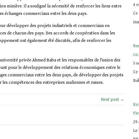
4 
tion minière.
Il a souligné la nécessité de renforcer les liens entre
Ce 
 les échanges commerciaux entre les deux pays.
ina
pour développer des projets industriels et commerciaux en
ces de chacun des pays.
Des accords de coopération dans les
oppement ont également été discutés, afin de renforcer les
Rus
co
’université privée Ahmed Baba et les responsables de l’union des
5 
geant pour le développement des relations économiques entre le
Ce
nges commerciaux entre les deux pays, de développer des projets
Ba
 les compétences des entreprises maliennes et russes.
Next post →
Ko
Fi
29 
Le 