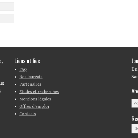
Liens utilies
Jou
e,
Du 
FAQ
Sam
Nos lauréats
us
Partenaires
Ab
s
Etudes et recherches
Mentions légales
Offres d’emploi
Contacts
Re