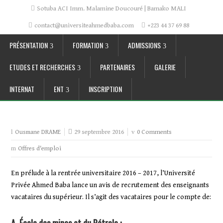
Sotuba ACI Imm. Malamine Doucouré | Bamako MALI
contact@universiteahmedbaba.com
+223 44 37 69 88
PRÉSENTATION
FORMATION
ADMISSIONS
ETUDES ET RECHERCHES
PARTENAIRES
GALERIE
INTERNAT
ENT
INSCRIPTION
29 septembre 2016
0 Comments
Ousmane DRAME
Offres d'emploi
En prélude à la rentrée universitaire 2016 – 2017, l’Université
Privée Ahmed Baba lance un avis de recrutement des enseignants
vacataires du supérieur. Il s’agit des vacataires pour le compte de: