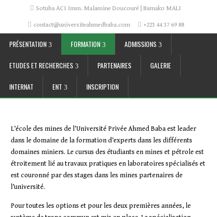
Sotuba ACI Imm. Malamine Doucouré | Bamako MALI
contact@universiteahmedbaba.com
+223 44 37 69 88
PRÉSENTATION
FORMATION
ADMISSIONS
ETUDES ET RECHERCHES
PARTENAIRES
GALERIE
INTERNAT
ENT
INSCRIPTION
L’école des mines de l’Université Privée Ahmed Baba est leader
dans le domaine de la formation d’experts dans les différents
domaines miniers. Le cursus des étudiants en mines et pétrole est
étroitement lié au travaux pratiques en laboratoires spécialisés et
est couronné par des stages dans les mines partenaires de
l’université.
Pour toutes les options et pour les deux premières années, le